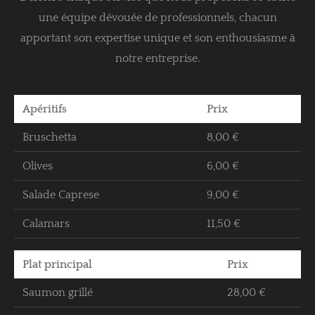
une équipe dévouée de professionnels, chacun
apportant son expertise unique et son enthousiasme à
notre entreprise.
Apéritifs
Prix
Bruschetta
8,00 €
Olives
6,00 €
Salade Caprese
9,00 €
Calamars
11,50 €
Plat principal
Prix
Saumon grillé
28,00 €