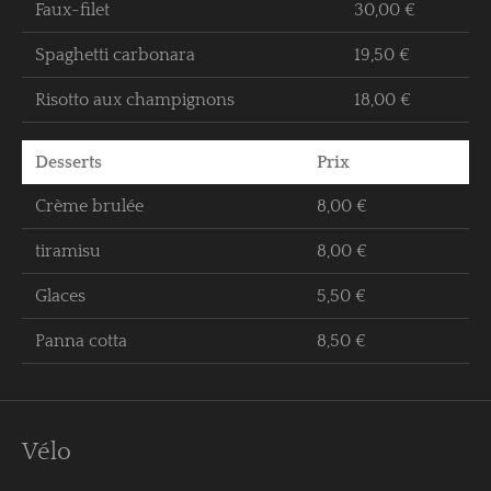
Faux-filet
30,00 €
Spaghetti carbonara
19,50 €
Risotto aux champignons
18,00 €
Desserts
Prix
Crème brulée
8,00 €
tiramisu
8,00 €
Glaces
5,50 €
Panna cotta
8,50 €
Vélo