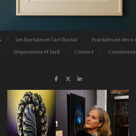
s
Les fractales et l’art fractal
Fractales en déco
Impressions et tarif
Contact
Commentai
P
P
P
a
a
a
r
r
r
t
t
t
a
a
a
g
g
g
e
e
e
r
r
r