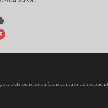
an-eeckhoudt.com
I
n
s
t
a
g
r
a
m
 pour toute demande d'information ou de collaboration. Je 