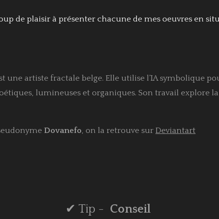
oup de plaisir à présenter chacune de mes oeuvres en situa
une artiste fractale belge. Elle utilise l’IA symbolique p
iques, lumineuses et organiques. Son travail explore la 
pseudonyme
Dovanefo
, on la retrouve sur
Deviantart
✔ Tip
-
Conseil