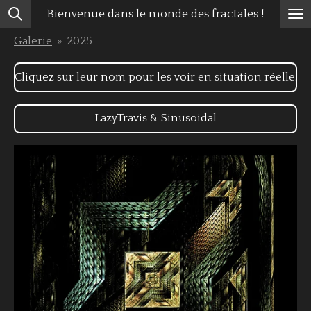
Bienvenue dans le monde des fractales !
Passer
au
Galerie
»
2025
contenu
principal
Cliquez sur leur nom pour les voir en situation réelle.
LazyTravis & Sinusoidal