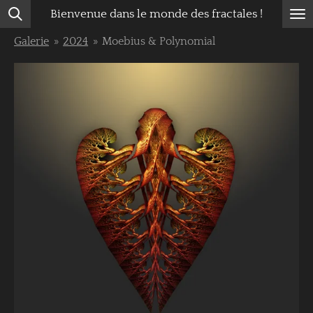
Bienvenue dans le monde des fractales !
Passer
au
Galerie
»
2024
»
Moebius & Polynomial
contenu
principal