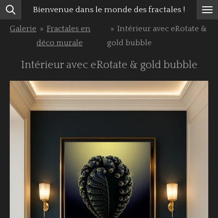
Bienvenue dans le monde des fractales !
Passer
au
Galerie
»
Fractales en
»
Intérieur avec eRotate &
contenu
déco murale
gold bubble
principal
Intérieur avec eRotate & gold bubble