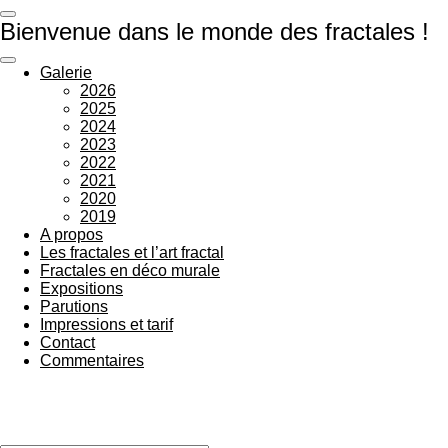
Passer
Bienvenue dans le monde des fractales !
au
contenu
principal
Galerie
2026
2025
2024
2023
2022
2021
2020
2019
A propos
Les fractales et l’art fractal
Fractales en déco murale
Expositions
Parutions
Impressions et tarif
Contact
Commentaires